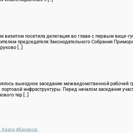
им визитом посетила делегация во главе с первым вице-г
тителем председателя Законодательного Собрания Примор
ково [...]
оялось выездное заседание межведомственной рабочей г
 портовой инфраструктуры. Перед началом заседания учас
ого тер [...]
и Хизри Абакаров