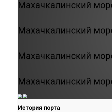
Махачкалинский морс
Махачкалинский морс
Махачкалинский морс
Махачкалинский морс
История порта