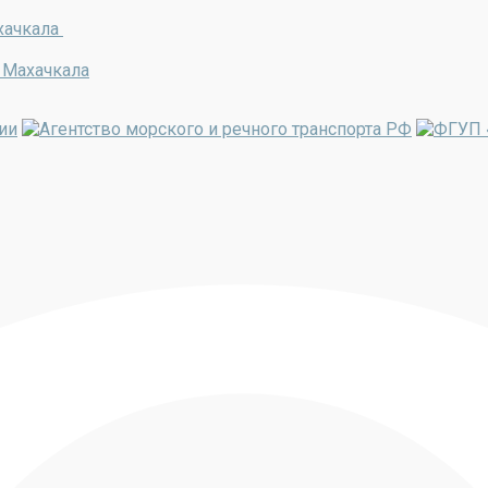
хачкала
 Махачкала