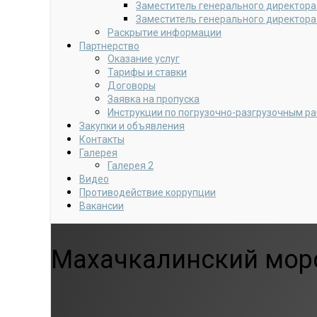
Заместитель генерального директора
Заместитель генерального директора
Раскрытие информации
Партнерство
Оказание услуг
Тарифы и ставки
Договоры
Заявка на пропуска
Инструкции по погрузочно-разгрузочным р
Закупки и объявления
Контакты
Галерея
Галерея 2
Видео
Противодействие коррупции
Вакансии
Махачкалинский морс