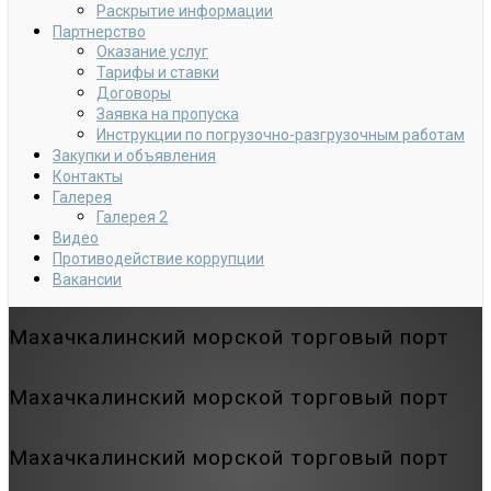
Раскрытие информации
Партнерство
Оказание услуг
Тарифы и ставки
Договоры
Заявка на пропуска
Инструкции по погрузочно-разгрузочным работам
Закупки и объявления
Контакты
Галерея
Галерея 2
Видео
Противодействие коррупции
Вакансии
Махачкалинский морской торговый порт
Махачкалинский морской торговый порт
Махачкалинский морской торговый порт