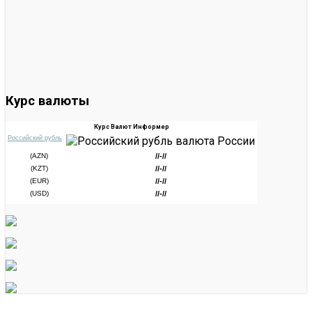
Курс валюты
Курс Валют Информер
Российский рубль
(AZN)
//-//
(KZT)
//-//
(EUR)
//-//
(USD)
//-//