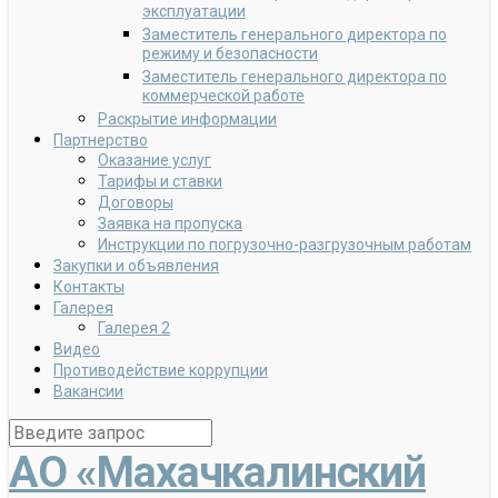
эксплуатации
Заместитель генерального директора по
режиму и безопасности
Заместитель генерального директора по
коммерческой работе
Раскрытие информации
Партнерство
Оказание услуг
Тарифы и ставки
Договоры
Заявка на пропуска
Инструкции по погрузочно-разгрузочным работам
Закупки и объявления
Контакты
Галерея
Галерея 2
Видео
Противодействие коррупции
Вакансии
АО «Махачкалинский