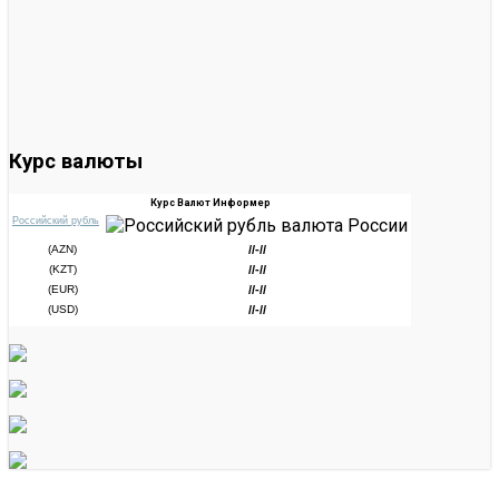
Курс валюты
Курс Валют Информер
Российский рубль
(AZN)
//-//
(KZT)
//-//
(EUR)
//-//
(USD)
//-//