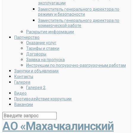
эксплуатации
Заместитель генерального директора по
режиму и безопасности
Заместитель генерального директора по
коммерческой работе
Раскрытие информации
Партнерство
Оказание услуг
Тарифы и ставки
Договоры
Заявка на пропуска
Инструкции по погрузочно-разгрузочным работам
Закупки и объявления
Контакты
Галерея
Галерея 2
Видео
Противодействие коррупции
Вакансии
АО «Махачкалинский