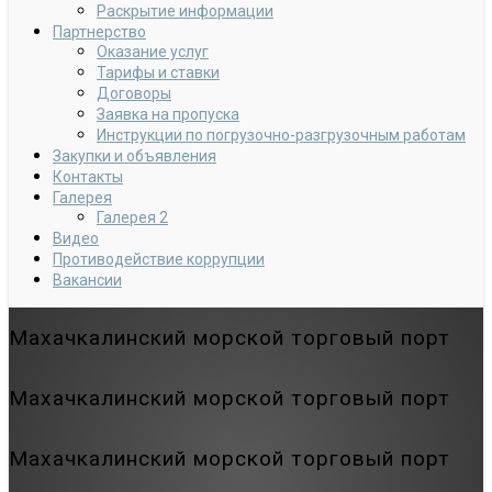
Раскрытие информации
Партнерство
Оказание услуг
Тарифы и ставки
Договоры
Заявка на пропуска
Инструкции по погрузочно-разгрузочным работам
Закупки и объявления
Контакты
Галерея
Галерея 2
Видео
Противодействие коррупции
Вакансии
Махачкалинский морской торговый порт
Махачкалинский морской торговый порт
Махачкалинский морской торговый порт