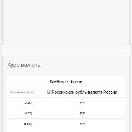
Курс валюты
Курс Валют Информер
Российский рубль
(AZN)
//-//
(KZT)
//-//
(EUR)
//-//