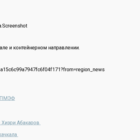
.Screenshot
нале и контейнерном направлении.
6/6a15c6c99a7947fc6f04f171?from=region_news
а ПМЭФ
и Хизри Абакаров
хачкала