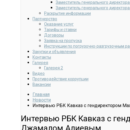
Заместитель генерального директора
Заместитель генерального директора
Раскрытие информации
Партнерство
Оказание услуг
Тарифы и ставки
Договоры
Заявка на пропуска
Инструкции по погрузочно-разгрузочным р
Закупки и объявления
Контакты
Галерея
Галерея 2
Видео
Противодействие коррупции
Вакансии
Главная
Новости
Интервью РБК Кавказ с гендиректором Ма
Интервью РБК Кавказ с ген
Джамалом Алиевым.